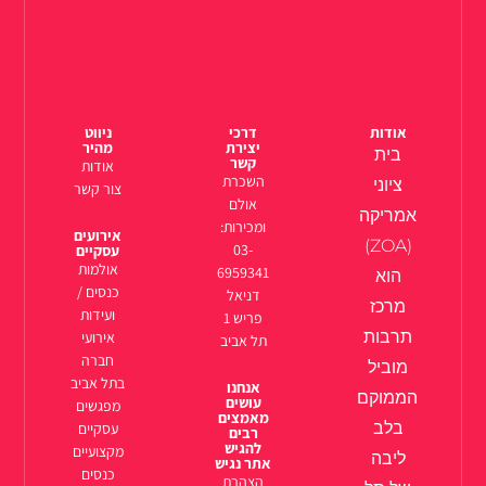
אודות
דרכי
ניווט
יצירת
מהיר
בית
קשר
אודות
השכרת
ציוני
צור קשר
אולם
אמריקה
ומכירות:
אירועים
(ZOA)
03-
עסקיים
אולמות
6959341
הוא
כנסים /
דניאל
מרכז
ועידות
פריש 1
תרבות
אירועי
תל אביב
חברה
מוביל
בתל אביב
אנחנו
הממוקם
עושים
מפגשים
מאמצים
בלב
עסקיים
רבים
להגיש
מקצועיים
ליבה
אתר נגיש
כנסים
הצהרת