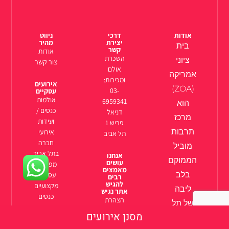
אודות
דרכי
ניווט
יצירת
מהיר
בית
קשר
אודות
השכרת
ציוני
צור קשר
אולם
אמריקה
ומכירות:
אירועים
(ZOA)
03-
עסקיים
אולמות
6959341
הוא
כנסים /
דניאל
מרכז
ועידות
פריש 1
תרבות
אירועי
תל אביב
חברה
מוביל
בתל אביב
אנחנו
הממוקם
עושים
מפגשים
מאמצים
בלב
עסקיים
רבים
להגיש
מקצועיים
ליבה
אתר נגיש
כנסים
הצהרת
של תל
ואירועים
נגישות
מסנן אירועים
אביב
היברידיים
תקנון
בשידור חי