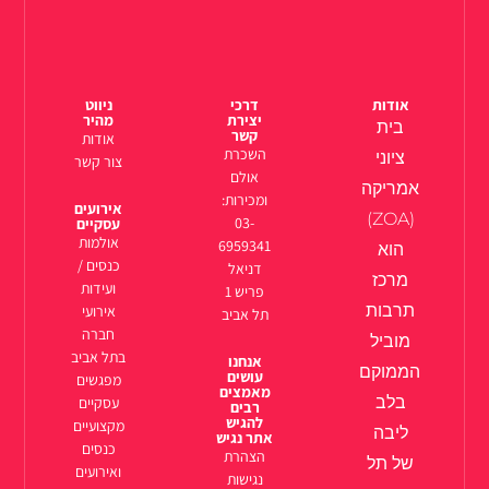
אודות
דרכי
ניווט
יצירת
מהיר
בית
קשר
אודות
השכרת
ציוני
צור קשר
אולם
אמריקה
ומכירות:
אירועים
(ZOA)
03-
עסקיים
אולמות
6959341
הוא
כנסים /
דניאל
מרכז
ועידות
פריש 1
תרבות
אירועי
תל אביב
חברה
מוביל
בתל אביב
אנחנו
הממוקם
עושים
מפגשים
מאמצים
בלב
עסקיים
רבים
להגיש
מקצועיים
ליבה
אתר נגיש
כנסים
הצהרת
של תל
ואירועים
נגישות