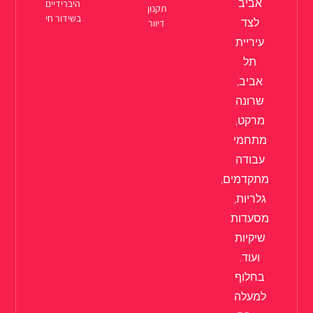
אביב
היברידיים
תקנון
בשידור חי
לצד
דיוור
עיריית
תל
אביב,
שרונה
מרקט,
מתחמי
עבודה
מתקדמים,
גלריות,
מסעדות
שיקיות
ועוד.
בחלוף
למעלה