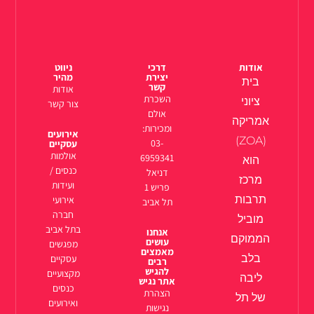
אודות
דרכי
ניווט
יצירת
מהיר
בית
קשר
אודות
השכרת
ציוני
צור קשר
אולם
אמריקה
ומכירות:
אירועים
(ZOA)
03-
עסקיים
אולמות
6959341
הוא
כנסים /
דניאל
מרכז
ועידות
פריש 1
תרבות
אירועי
תל אביב
חברה
מוביל
בתל אביב
אנחנו
הממוקם
עושים
מפגשים
מאמצים
בלב
עסקיים
רבים
להגיש
מקצועיים
ליבה
אתר נגיש
כנסים
הצהרת
של תל
ואירועים
נגישות