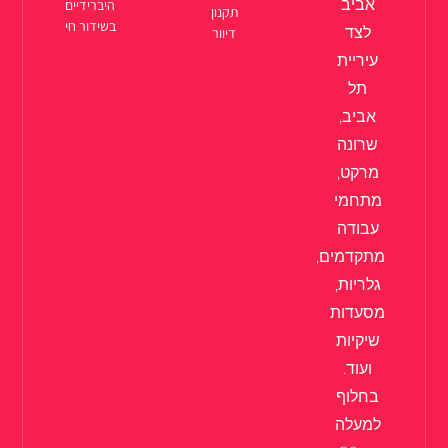
אביב
היברידיים
תקנון
בשידור חי
לצד
דיוור
עיריית
תל
אביב,
שרונה
מרקט,
מתחמי
עבודה
מתקדמים,
גלריות,
מסעדות
שיקיות
ועוד.
בחלוף
למעלה