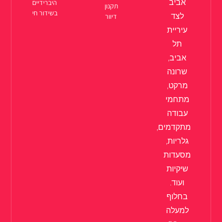
אביב
היברידיים
תקנון
בשידור חי
לצד
דיוור
עיריית
תל
אביב,
שרונה
מרקט,
מתחמי
עבודה
מתקדמים,
גלריות,
מסעדות
שיקיות
ועוד.
בחלוף
למעלה