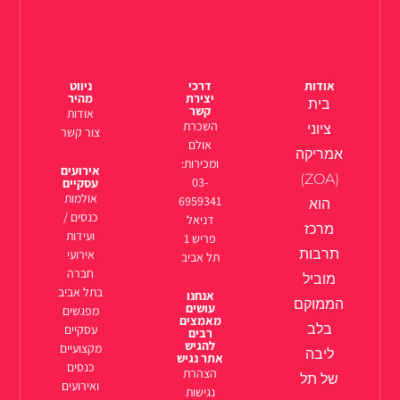
אודות
דרכי
ניווט
יצירת
מהיר
בית
קשר
אודות
השכרת
ציוני
צור קשר
אולם
אמריקה
ומכירות:
אירועים
(ZOA)
03-
עסקיים
אולמות
6959341
הוא
כנסים /
דניאל
מרכז
ועידות
פריש 1
תרבות
אירועי
תל אביב
חברה
מוביל
בתל אביב
אנחנו
הממוקם
עושים
מפגשים
מאמצים
בלב
עסקיים
רבים
להגיש
מקצועיים
ליבה
אתר נגיש
כנסים
הצהרת
של תל
ואירועים
נגישות