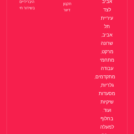
אביב
היברידיים
תקנון
בשידור חי
לצד
דיוור
עיריית
תל
אביב,
שרונה
מרקט,
מתחמי
עבודה
מתקדמים,
גלריות,
מסעדות
שיקיות
ועוד.
בחלוף
למעלה