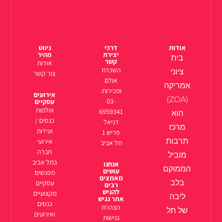
אודות
דרכי
ניווט
יצירת
מהיר
בית
קשר
אודות
השכרת
ציוני
צור קשר
אולם
אמריקה
ומכירות:
אירועים
(ZOA)
03-
עסקיים
אולמות
6959341
הוא
כנסים /
דניאל
מרכז
ועידות
פריש 1
תרבות
אירועי
תל אביב
חברה
מוביל
בתל אביב
אנחנו
הממוקם
עושים
מפגשים
מאמצים
בלב
עסקיים
רבים
להגיש
מקצועיים
ליבה
אתר נגיש
כנסים
הצהרת
של תל
ואירועים
נגישות