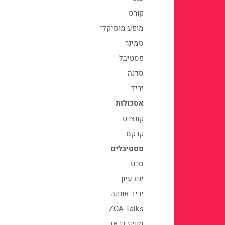
קורס
מופע מוסיקלי
סמינר
פסטיבל
סדנה
יריד
אסכולות
קונצרט
קרקס
פסטיבלים
סרט
יום עיון
יריד אופנה
ZOA Talks
מופע דראג