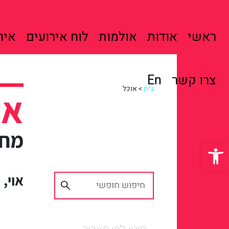
ראשי
אודות
אולמות
לוח אירועים
איר
צרו קשר
En
בית
>
אוכל
או
מח
פתח סרגל נגישות
אוי,
סינון לפי תאריך