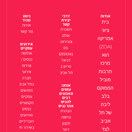
אודות
דרכי
ניווט
יצירת
מהיר
בית
קשר
אודות
השכרת
ציוני
צור קשר
אולם
אמריקה
ומכירות:
אירועים
(ZOA)
03-
עסקיים
אולמות
6959341
הוא
כנסים /
דניאל
מרכז
ועידות
פריש 1
תרבות
אירועי
תל אביב
חברה
מוביל
בתל אביב
אנחנו
הממוקם
עושים
מפגשים
מאמצים
בלב
עסקיים
רבים
להגיש
מקצועיים
ליבה
אתר נגיש
כנסים
הצהרת
של תל
ואירועים
נגישות
אביב
היברידיים
תקנון
בשידור חי
לצד
דיוור