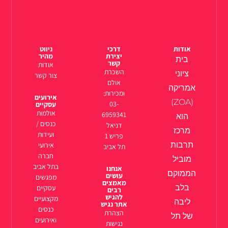
אודות
דרכי
ניווט
יצירת
מהיר
בית
קשר
אודות
השכרת
ציוני
צור קשר
אולם
אמריקה
ומכירות:
אירועים
(ZOA)
03-
עסקיים
אולמות
6959341
הוא
כנסים /
דניאל
מרכז
ועידות
פריש 1
תרבות
אירועי
תל אביב
חברה
מוביל
בתל אביב
אנחנו
הממוקם
עושים
מפגשים
מאמצים
בלב
עסקיים
רבים
להגיש
מקצועיים
ליבה
אתר נגיש
כנסים
הצהרת
של תל
ואירועים
נגישות