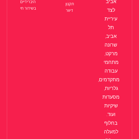
אביב
היברידיים
תקנון
בשידור חי
לצד
דיוור
עיריית
תל
אביב,
שרונה
מרקט,
מתחמי
עבודה
מתקדמים,
גלריות,
מסעדות
שיקיות
ועוד.
בחלוף
למעלה