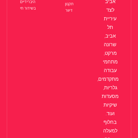
אביב
היברידיים
תקנון
בשידור חי
לצד
דיוור
עיריית
תל
אביב,
שרונה
מרקט,
מתחמי
עבודה
מתקדמים,
גלריות,
מסעדות
שיקיות
ועוד.
בחלוף
למעלה