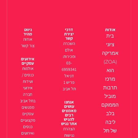
אודות
דרכי
ניווט
יצירת
מהיר
בית
קשר
אודות
השכרת
ציוני
צור קשר
אולם
אמריקה
ומכירות:
אירועים
(ZOA)
03-
עסקיים
אולמות
6959341
הוא
כנסים /
דניאל
מרכז
ועידות
פריש 1
תרבות
אירועי
תל אביב
חברה
מוביל
בתל אביב
אנחנו
הממוקם
עושים
מפגשים
מאמצים
בלב
עסקיים
רבים
להגיש
מקצועיים
ליבה
אתר נגיש
כנסים
הצהרת
של תל
ואירועים
נגישות