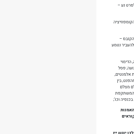
סרט נע –
קומפוזיציה
 הקנבס –
להעביר נטמע
 הדימוי
ועה; פסל
ת אלמנטים,
הפנט, בין
לם מצלם
, המשתקפת
נפיה וכו';
האמנות
וראים
כו יוגש יין