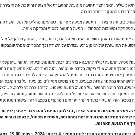
 היא אשליה. האמן יוצר תחושה מוטעית המועברת אל הצופה והופכת את היצירה ל
פריז' ברגע המסקרן ביותר בסצנה.
רכיבים את היצירה – התנועה מגיעה אחרונה. כשהאמן מחליט על תוכן היצירה, ה
 הטכניקה ומשיכות המכחול – מגיעה התנועה לבסוף ומהדקת אותה.
אותנו אודות האמן. משיכות המכחול על הבד, כיוונן, גודלן, והחוזק שלהן אל מול
ספוג את תחושותיו של האמן ברגע עבודתו על היצירה וכך המסר האמנותי שמבקש 
פלסטית, התנועה יכולה להתבטא בדרכים רבות ומגוונות, וביניהן: תנועה שהוקפאה,
מו במהלך תנועה, אולי ריקוד, הליכה או נסיעה, והנה בעוד רגע הוא ממשיך את התנ
המזמין את הצופה לגעת בו, בשונה מפסל המזמין את הצופה לנוע סביבו; תנועה רב
להשתמש במספר צורות וצבעים, ואנו הצופים מטיילים עם עינינו על בד הקנבס המ
צבעים, דבר היוצר תחושה של תנועה; תנועת טשטוש, לרוב נוצרת במצלמה, כשהצ
זוזה. האמן בוחר לטשטש את הדימוי על מנת להעביר תחושת תנועה; תנועה טבעית
 בטבע. העץ הנשקף בתוך מי נהר ופרחים המרקדים בקצב הרוח, ציפור המנפנפת בכ
ה אמנים ואמניות מתחומי הציור, הצילום, הפיסול והכתיבה – שבין יצירות 
יצירה המורכבת מתנועה זורמת ומהפנטת, משיכות מכחול, צבעים וצורות הק
ך את תנועת האמנות.
רב הפתיחה החגיגי ליום חמישי, 4 בינואר 2024, בשעה 19:00.
במהל