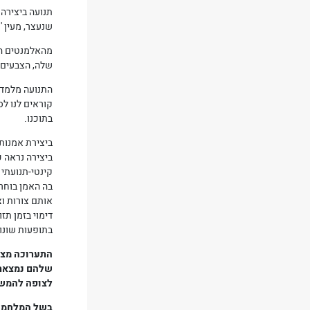
תנועה ביצירה
שנעצר, מעין '
מהאלמנטים המ
שלה, הצבעים,
התנועה מלמדת 
קוראים לנו ל
בתוכנו.
ביצירת אמנות 
ביצירה נראה כ
קינטי-תנועתי 
בה האמן בוחר 
אותם צורות ו
דימוי בזמן ת
בתופעות שונות
התערוכה מציג
שלהם נמצאת 
לצופה להמשי
בשל המלחמה נדחה ע