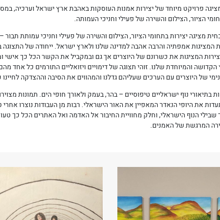
ציגה פרויקט מיוחד של יצירות אמנות העוסקות באהבת ארץ ישראל וערכיה, במס
ומי הציור, הצילום והשירה של פעילי וחניכי העמותה.
ית מציגה יצירות בתחומי הציור, הצילום והשירה של פעילי וחניכי עמותת תבור – 
ת המציגות אמפתיה והרבה אהבה למדינה שלנו ולארץ ישראל. ייחודה של התצוגה במ
צירות המציגות את כשרונם של היוצרים אך גם ובמקביל את הקשר הכל כך אישי ו
קדושה והמיוחדת שלנו. זוהי תצוגה של דימויים ויזואליים התורמים כל אחד מהם
מי של היוצרים עם הערכים שעליהם גדלנו והמהווים את הסיבה וההצדקה לחיינו כ
ת בתיאורי נוף ישראליים טיפוסיים – בהר, בעמק ולאורך חופי הים. תמונות מצוירו
ות את היופי הנאדר המאפיין את האור הישראלי. רבות מן העבודות נוצרו אחרי ט
שבילי הנוף הישראלי, וחלק מחוויית החיבור אל האדמה ואל האתרים הכל כך טעונ
צירה המרגשת של האמנים.