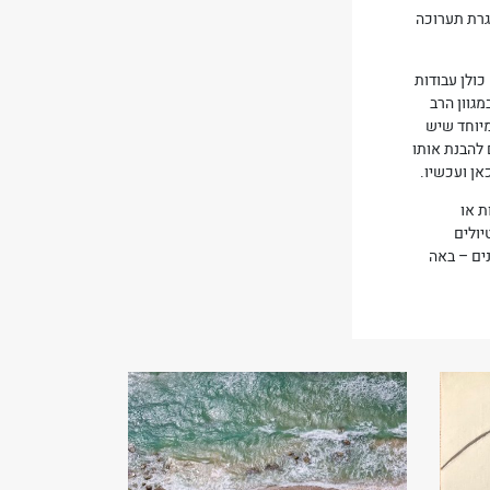
גרת תערוכה
כולן עבודות
גוון הרב
מיוחד שיש
 להבנת אותו
אן ועכשיו.
ת או
יולים
ים – באה