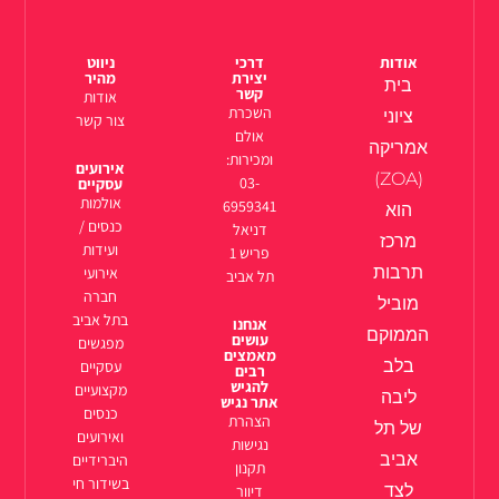
אודות
דרכי
ניווט
יצירת
מהיר
בית
קשר
אודות
השכרת
ציוני
צור קשר
אולם
אמריקה
ומכירות:
אירועים
(ZOA)
03-
עסקיים
אולמות
6959341
הוא
כנסים /
דניאל
מרכז
ועידות
פריש 1
תרבות
אירועי
תל אביב
חברה
מוביל
בתל אביב
אנחנו
הממוקם
עושים
מפגשים
מאמצים
בלב
עסקיים
רבים
להגיש
מקצועיים
ליבה
אתר נגיש
כנסים
הצהרת
של תל
ואירועים
נגישות
אביב
היברידיים
תקנון
בשידור חי
לצד
דיוור