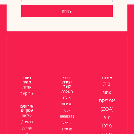
שליחה
אודות
דרכי
ניווט
יצירת
מהיר
בית
קשר
אודות
השכרת
ציוני
צור קשר
אולם
אמריקה
ומכירות:
אירועים
(ZOA)
03-
עסקיים
אולמות
6959341
הוא
כנסים /
דניאל
מרכז
ועידות
פריש 1