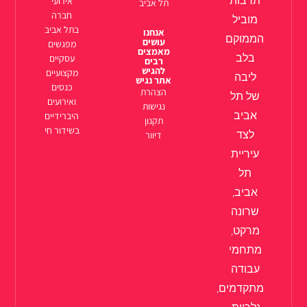
תרבות
אירועי
תל אביב
חברה
מוביל
בתל אביב
אנחנו
הממוקם
עושים
מפגשים
מאמצים
בלב
עסקיים
רבים
להגיש
מקצועיים
ליבה
אתר נגיש
כנסים
הצהרת
של תל
ואירועים
נגישות
אביב
היברידיים
תקנון
בשידור חי
לצד
דיוור
עיריית
תל
אביב,
שרונה
מרקט,
מתחמי
עבודה
מתקדמים,