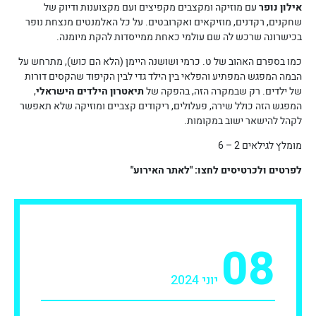
אילון נופר
עם מוזיקה ומקצבים מקפיצים ועם מקצוענות ודיוק של
שחקנים, רקדנים, מוזיקאים ואקרובטים. על כל האלמנטים מנצחת נופר
בכישרונה שרכש לה שם עולמי כאחת ממייסדות להקת מיומנה.
כמו בספרם האהוב של ט. כרמי ושושנה היימן (הלא הם כוש), מתרחש על
הבמה המפגש המפתיע והפלאי בין הילד גדי לבין הקיפוד שהקסים דורות
של ילדים. רק שבמקרה הזה, בהפקה של
תיאטרון הילדים הישראלי
,
המפגש הזה כולל שירה, פעלולים, ריקודים קצביים ומוזיקה שלא תאפשר
לקהל להישאר ישוב במקומות.
מומלץ לגילאים 2 – 6
לפרטים ולכרטיסים לחצו: "לאתר האירוע"
08
יוני 2024