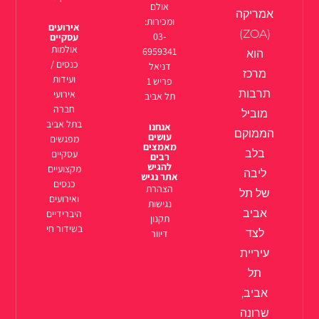
אולם
אמריקה
ומכירות:
אירועים
(ZOA)
03-
עסקיים
אולמות
6959341
הוא
כנסים /
דניאל
מרכז
ועידות
פריש 1
תרבות
אירועי
תל אביב
חברה
מוביל
בתל אביב
אנחנו
הממוקם
עושים
מפגשים
מאמצים
בלב
עסקיים
רבים
להגיש
מקצועיים
ליבה
אתר נגיש
כנסים
הצהרת
של תל
ואירועים
נגישות
אביב
היברידיים
תקנון
בשידור חי
לצד
דיוור
עיריית
תל
אביב,
שרונה