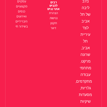
בלב
עסקיים
רבים
להגיש
מקצועיים
ליבה
אתר נגיש
כנסים
הצהרת
של תל
ואירועים
נגישות
אביב
היברידיים
תקנון
בשידור חי
לצד
דיוור
עיריית
תל
אביב,
שרונה
מרקט,
מתחמי
עבודה
מתקדמים,
גלריות,
מסעדות
שיקיות