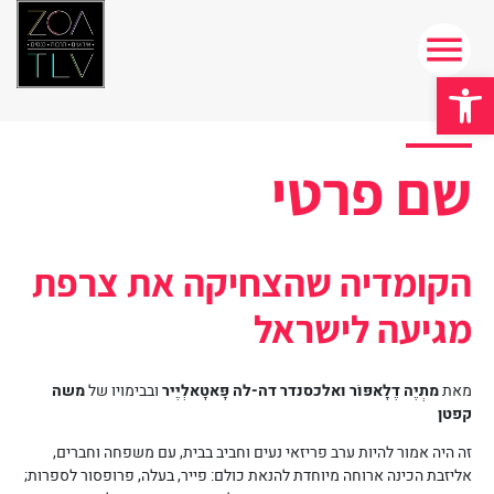
פתח סרגל נגישות
שם פרטי
הקומדיה שהצחיקה את צרפת
מגיעה לישראל
מאת
מתְיֶה דֶלָאפּוֹר ואלכסנדר דה-לה פָּאטָאלְיֶיר
ובבימויו של
משה
קפטן
זה היה אמור להיות ערב פריזאי נעים וחביב בבית, עם משפחה וחברים,
אליזבת הכינה ארוחה מיוחדת להנאת כולם: פייר, בעלה, פרופסור לספרות;