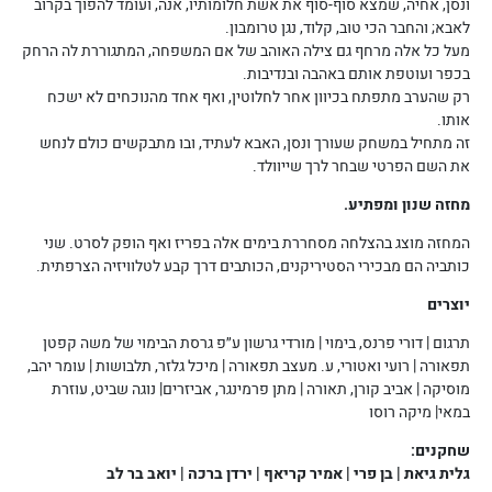
ונסן, אחיה, שמצא סוף-סוף את אשת חלומותיו, אנה, ועומד להפוך בקרוב
לאבא; והחבר הכי טוב, קלוד, נגן טרומבון.
מעל כל אלה מרחף גם צילה האוהב של אם המשפחה, המתגוררת לה הרחק
בכפר ועוטפת אותם באהבה ובנדיבות.
רק שהערב מתפתח בכיוון אחר לחלוטין, ואף אחד מהנוכחים לא ישכח
אותו.
זה מתחיל במשחק שעורך ונסן, האבא לעתיד, ובו מתבקשים כולם לנחש
את השם הפרטי שבחר לרך שייוולד.
מחזה שנון ומפתיע.
המחזה מוצג בהצלחה מסחררת בימים אלה בפריז ואף הופק לסרט. שני
כותביה הם מבכירי הסטיריקנים, הכותבים דרך קבע לטלוויזיה הצרפתית.
יוצרים
תרגום | דורי פרנס, בימוי | מורדי גרשון ע״פ גרסת הבימוי של משה קפטן
תפאורה | רועי ואטורי, ע. מעצב תפאורה | מיכל גלזר, תלבושות | עומר יהב,
מוסיקה | אביב קורן, תאורה | מתן פרמינגר, אביזרים| נוגה שביט, עוזרת
במאי| מיקה רוסו
שח
קנים:
גלית גיאת | בן פרי | אמיר קריאף | ירדן ברכה | יואב בר לב