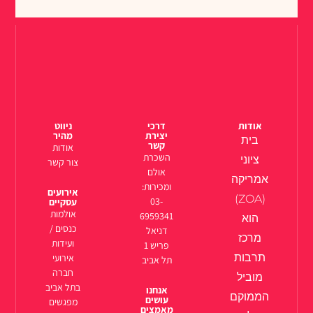
אודות
דרכי
ניווט
יצירת
מהיר
בית
קשר
אודות
השכרת
ציוני
צור קשר
אולם
אמריקה
ומכירות:
אירועים
(ZOA)
03-
עסקיים
אולמות
6959341
הוא
כנסים /
דניאל
מרכז
ועידות
פריש 1
תרבות
אירועי
תל אביב
חברה
מוביל
בתל אביב
אנחנו
הממוקם
עושים
מפגשים
מאמצים