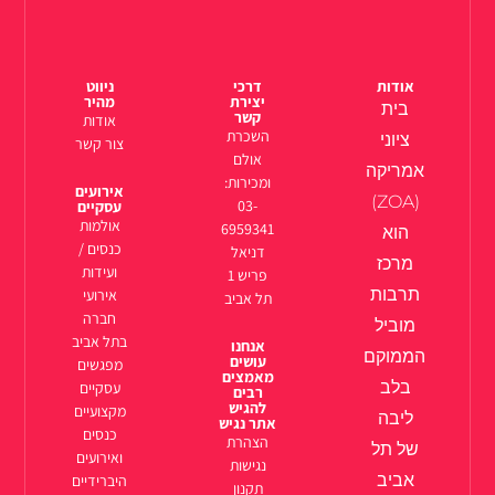
אודות
דרכי
ניווט
יצירת
מהיר
בית
קשר
אודות
השכרת
ציוני
צור קשר
אולם
אמריקה
ומכירות:
אירועים
(ZOA)
03-
עסקיים
אולמות
6959341
הוא
כנסים /
דניאל
מרכז
ועידות
פריש 1
תרבות
אירועי
תל אביב
חברה
מוביל
בתל אביב
אנחנו
הממוקם
עושים
מפגשים
מאמצים
בלב
עסקיים
רבים
להגיש
מקצועיים
ליבה
אתר נגיש
כנסים
הצהרת
של תל
ואירועים
נגישות
אביב
היברידיים
תקנון