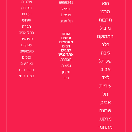
אולמות
6959341
הוא
כנסים /
דניאל
מרכז
ועידות
פריש 1
תרבות
אירועי
תל אביב
חברה
מוביל
בתל אביב
אנחנו
הממוקם
עושים
מפגשים
מאמצים
בלב
עסקיים
רבים
להגיש
מקצועיים
ליבה
אתר נגיש
כנסים
הצהרת
של תל
ואירועים
נגישות
אביב
היברידיים
תקנון
בשידור חי
לצד
דיוור
עיריית
תל
אביב,
שרונה
מרקט,
מתחמי