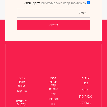
אני מאשר/ת קבלת חומרים פרסומיים.
לתקנון המלא
שליחה
אודות
דרכי
ניווט
יצירת
מהיר
בית
קשר
אודות
השכרת
ציוני
צור קשר
אולם
אמריקה
ומכירות:
אירועים
(ZOA)
03-
עסקיים