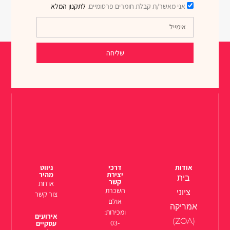
אני מאשר/ת קבלת חומרים פרסומיים.
לתקנון המלא
שליחה
אודות
דרכי
ניווט
יצירת
מהיר
בית
קשר
אודות
השכרת
ציוני
צור קשר
אולם
אמריקה
ומכירות:
אירועים
(ZOA)
03-
עסקיים