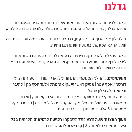
גדלנו
הצגת ילדים חדשה ומרהיבה עם מיטב שירי החיות המוכרים והאהובים
עליהם גדלנו, כמו בוא אל החגיגה, מי יודע מדוע ולמה לובשת הזברה פיג'מה,
פילפילון אפו ארוך, השפן הקטן, ברווזים ברווזים בואו הביתה ועוד, בכיכובה
של זוהר לא הספקתי בתפקיד שומרת גן החיות.
הצטרפו אלינו להרפתקה חייתית וצבעונית לכל המשפחה בהשתתפות:
ג'יג'י הג'ירף, פאר טווסי, פיני הפינגווין, אריה האריה, היפו היפופוטם וביזי
הזברה לחוויה בלתי נשכחת.
משתתפים
: זוהר לא הספקתי, תום עוזיאל, אריך מורדוך, ספיר נווה, יאן
דורפמן, אסף עמר | מפיק ראשי וייעוץ אומנותי: אלעד יוסף מגן | כתיבה
ובימוי: הילה ואלון שלגל
הפקה מוסיקלית: חזי שקד | עיצוב תלבושות: אלה קולסניק | עיצוב
תפאורה: בתיה סגל ומיכאל פיק | הפקה בפועל: לימור רוז | חברת הפקה:
אסי סתיו & אלעד יוסף מגן – שוברי קופות
משך ההצגה
: שעה ורבע כולל הפסקה |
רכישת כרטיסים הכרחית בכל
גיל |
מתאים לגילאים 2-7 |
קרדיט צילום:
עדי ברק