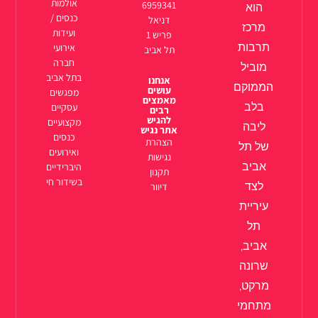
אולמות
6959341
הוא
כנסים /
דניאל
מרכז
ועידות
פריש 1
תרבות
אירועי
תל אביב
חברה
מוביל
בתל אביב
אנחנו
הממוקם
עושים
מפגשים
מאמצים
בלב
עסקיים
רבים
להגיש
מקצועיים
ליבה
אתר נגיש
כנסים
הצהרת
של תל
ואירועים
נגישות
אביב
היברידיים
תקנון
בשידור חי
לצד
דיוור
עיריית
תל
אביב,
שרונה
מרקט,
מתחמי