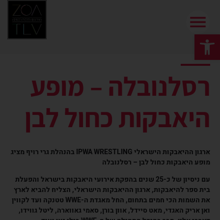
פתח סרגל נגישות
רסלנובלה – מופע
היאבקות כחול לבן
ארגון ההיאבקות הישראלי IPWA WRESTLING בהנהלת גרי רויף מציג
מופע היאבקות כחול לבן – רסלנובלה
עם ניסיון של כ-25 שנים בהפקת אירועי היאבקות בישראל והפעלת
בית ספר להיאבקות, ארגון ההיאבקות הישראלי, הצליח להביא לארץ
את השמות הכי חמים בתחום, החל מאגדת ה-WWE טטנקה ועד לקווין
ואן אריק האגדי, מאט סיידל, אוון בורן, סאמי גאווארה, ליטל גווידו,