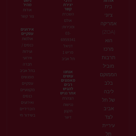
אודות
דרכי
ניווט
יצירת
מהיר
בית
קשר
אודות
השכרת
ציוני
צור קשר
אולם
אמריקה
ומכירות:
אירועים
(ZOA)
03-
עסקיים
אולמות
6959341
הוא
כנסים /
דניאל
מרכז
ועידות
פריש 1
תרבות
אירועי
תל אביב
חברה
מוביל
בתל אביב
אנחנו
הממוקם
עושים
מפגשים
מאמצים
בלב
עסקיים
רבים
להגיש
מקצועיים
ליבה
אתר נגיש
כנסים
הצהרת
של תל
ואירועים
נגישות
אביב
היברידיים
תקנון
בשידור חי
לצד
דיוור
עיריית
תל