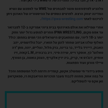
דארבי אלין, חבר בהיכל התהילה של ה-WWE בילי גאן ועוד.
מלהגיע לפרפורמנס סנטר למבחנים של WWE עד למפגש עם נשיא
המדינה יצחק הרצוג. לפרטים נוספים על ההיסטוריה של הארגון ניתן
להיכנס לאתר
https://ipwa-wrestling.com/
.
אחרי שמילאו את אולם מאירהוף בבית ציוני אמריקה ב-12 לפברואר
עד אפס מקום, IPWA WRESTLING חוזרים למופע גדול יותר וחזק
יותר ב-18 ליוני, עם המתאבקים הישראלים הכי חמים בתחום: כולל
האלוף שלנו אביזוב שחוזר להגן על תוארו, יובל גולדשמיט, יהב
האבוק, דייויד בלייד, בר ברינה, ברק מלול, נעליים, יונה, מתן "דה
טאלנט" כץ, אוסקר וייס, שירה סיני, ניב ברבוניה, L.M קאזה, זיו
אוחיון, דנג'רס אי, קריק, ביג ירין אלקריף, הענק גואטה, בן הטורף,
טיילר מורגן ועוד הפתעות.
מופע בידורי חי שמשלב אקשן, קומדיה ודרמה לכל המשפחה והכל
על במה אחת; מחווה לכבוד מעבר תוכניות ההיאבקות רו, סמאקדאון
ואן אקס טי לנטפליקס.