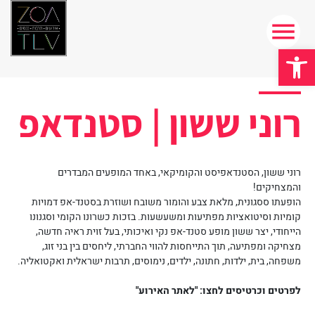
פתח סרגל נגישות
רוני ששון | סטנדאפ
רוני ששון, הסטנדאפיסט והקומיקאי, באחד המופעים המבדרים
והמצחיקים!
הופעתו ססגונית, מלאת צבע והומור משובח ושוזרת בסטנד-אפ דמויות
קומיות וסיטואציות מפתיעות ומשעשעות. בזכות כשרונו הקומי וסגנונו
הייחודי, יצר ששון מופע סטנד-אפ נקי ואיכותי, בעל זוית ראיה חדשה,
מצחיקה ומפתיעה, תוך התייחסות להווי החברתי, ליחסים בין בני זוג,
משפחה, בית, ילדות, חתונה, ילדים, נימוסים, תרבות ישראלית ואקטואליה.
לפרטים וכרטיסים לחצו: "לאתר האירוע"