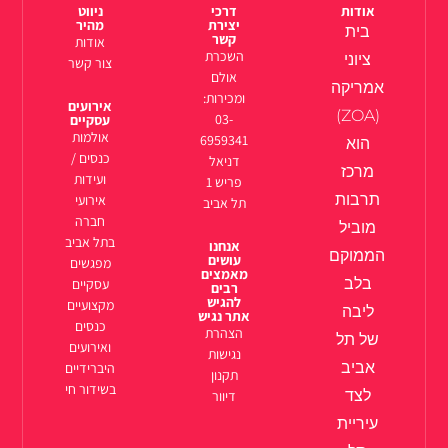
אודות
דרכי
ניווט
יצירת
מהיר
בית
קשר
אודות
השכרת
ציוני
צור קשר
אולם
אמריקה
ומכירות:
אירועים
(ZOA)
03-
עסקיים
אולמות
6959341
הוא
כנסים /
דניאל
מרכז
ועידות
פריש 1
תרבות
אירועי
תל אביב
חברה
מוביל
בתל אביב
אנחנו
הממוקם
עושים
מפגשים
מאמצים
בלב
עסקיים
רבים
להגיש
מקצועיים
ליבה
אתר נגיש
כנסים
הצהרת
של תל
ואירועים
נגישות
אביב
היברידיים
תקנון
בשידור חי
לצד
דיוור
עיריית