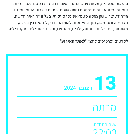
הופעתו ססגונית, מלאת צבע והומור משובח ושוזרת בסטנד-אפ דמויות
קומיות וסיטואציות מפתיעות ומשעשעות. בזכות כשרונו הקומי וסגנונו
הייחודי, יצר ששון מופע סטנד-אפ נקי ואיכותי, בעל זווית ראיה חדשה,
מצחיקה ומפתיעה, תוך התייחסות להווי החברתי, ליחסים בין בני זוג,
משפחה, בית, ילדות, חתונה, ילדים, נימוסים, תרבות ישראלית ואקטואליה.
לפרטים וכרטיסים לחצו:
"לאתר האירוע"
13
דצמבר 2024
מרתה
שעת התחלה:
22:00