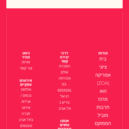
אודות
דרכי
ניווט
יצירת
מהיר
בית
קשר
אודות
השכרת
ציוני
צור קשר
אולם
אמריקה
ומכירות:
אירועים
(ZOA)
03-
עסקיים
אולמות
6959341
הוא
כנסים /
דניאל
מרכז
ועידות
פריש 1
תרבות
אירועי
תל אביב
חברה
מוביל
בתל אביב
אנחנו
הממוקם
עושים
מפגשים
מאמצים