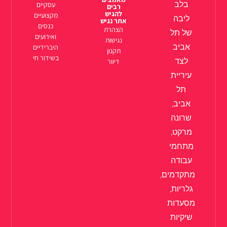
בלב
עסקיים
רבים
להגיש
מקצועיים
ליבה
אתר נגיש
כנסים
הצהרת
של תל
ואירועים
נגישות
אביב
היברידיים
תקנון
בשידור חי
לצד
דיוור
עיריית
תל
אביב,
שרונה
מרקט,
מתחמי
עבודה
מתקדמים,
גלריות,
מסעדות
שיקיות