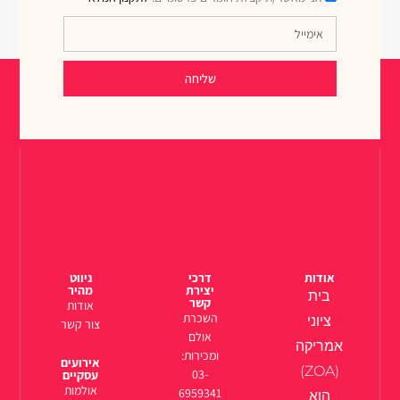
שליחה
אודות
דרכי
ניווט
יצירת
מהיר
בית
קשר
אודות
השכרת
ציוני
צור קשר
אולם
אמריקה
ומכירות:
אירועים
(ZOA)
03-
עסקיים
אולמות
6959341
הוא