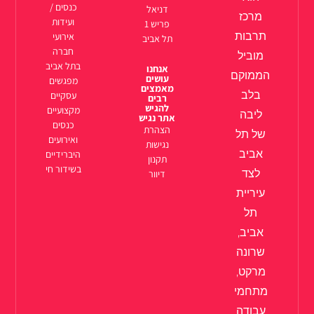
כנסים /
דניאל
מרכז
ועידות
פריש 1
תרבות
אירועי
תל אביב
חברה
מוביל
בתל אביב
אנחנו
הממוקם
עושים
מפגשים
מאמצים
בלב
עסקיים
רבים
להגיש
מקצועיים
ליבה
אתר נגיש
כנסים
הצהרת
של תל
ואירועים
נגישות
אביב
היברידיים
תקנון
בשידור חי
לצד
דיוור
עיריית
תל
אביב,
שרונה
מרקט,
מתחמי
עבודה