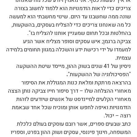
או איך לעשות כסף. אני מאמין ויודע שכל מה שאנחנו
צריכים כדי לראות הזדמנויות הוא ללמוד לחשוב בצורה
שונה ממה שחשבנו עד היום. שינוי מחשבתי הוא למעשה
כל מה שאנחנו צריכים כדי להצליח בעסקים, בהשקעות,
בהחלטות ובכל תחום שמעניין אותנו להצליח בו".
צביקה ברגמן;
איש עסקים וסופר מצליח אשר הגיע
למעמדו על ידי רכישת ידע והשכלה במגוון תחומים בלמידה
עצמית.
ניסיון של 41 שנים בשוק ההון, מייסד שיטת ההשקעה
"הפסיכולוגיה של ההשקעות"
.
בהרצאה מרתקת ומלאת כנות המגוללת את הסיפור
מאחורי ההצלחה שלו –
דרך סיפור חייו צביקה נותן הצצה
מאחורי הקלעים למיינדסט של אנשים שיודעים לזהות
הזדמנויות ואיפה לחפש אותן ומוכיח שכל אחד שבאמת
רוצה – יכול.
כתב שבעים ספרים, אשר רובם עוסקים בעולם כלכלת
המשפחה, חינוך פיננסי, עסקים ושוק ההון בפרט, וספריו