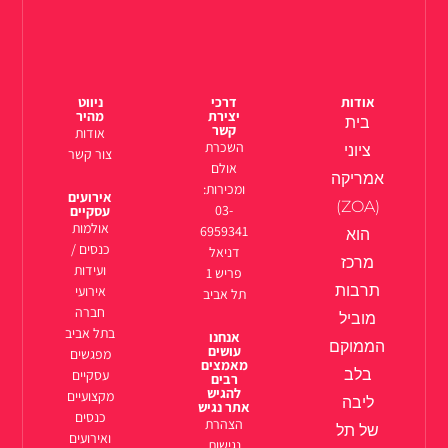
אודות
דרכי
ניווט
יצירת
מהיר
בית
קשר
אודות
השכרת
ציוני
צור קשר
אולם
אמריקה
ומכירות:
אירועים
(ZOA)
03-
עסקיים
אולמות
6959341
הוא
כנסים /
דניאל
מרכז
ועידות
פריש 1
תרבות
אירועי
תל אביב
חברה
מוביל
בתל אביב
אנחנו
הממוקם
עושים
מפגשים
מאמצים
בלב
עסקיים
רבים
להגיש
מקצועיים
ליבה
אתר נגיש
כנסים
הצהרת
של תל
ואירועים
נגישות