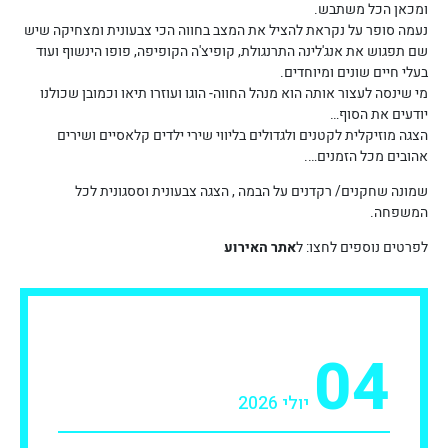
ומכאן הכל משתבש.
נעמה סופר על נקראת להציל את המצב בחווה הכי צבעונית ומצחיקה שיש
שם תפגוש את אנג'לינה התרנגולת, קופיצ'ה הקופיפה, פופו הינשוף ועוד
בעלי חיים שונים ומיוחדים.
מי שינסה לעצור אותה הוא מנהל החווה- הוגו ועוזרו תיאו וכמובן שכולנו
יודעים את הסוף…
הצגה מוזיקלית לקטנים ולגדולים בליווי שירי ילדים קלאסיים ושירים
אהובים מכל הזמנים….
שמונה שחקנים/ רקדנים על הבמה , הצגה צבעונית וססגונית לכל
המשפחה.
לפרטים נוספים לחצו: ל
אתר האירוע
04
יולי 2026