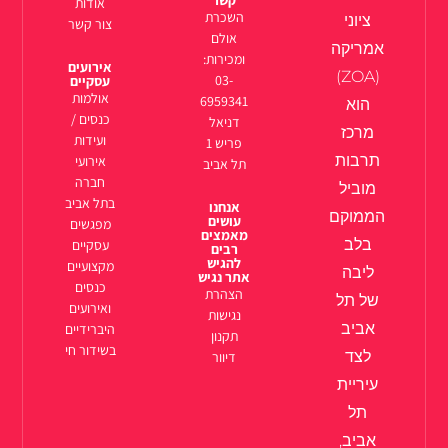
אודות
השכרת
ציוני
צור קשר
אולם
אמריקה
ומכירות:
אירועים
(ZOA)
03-
עסקיים
אולמות
6959341
הוא
כנסים /
דניאל
מרכז
ועידות
פריש 1
תרבות
אירועי
תל אביב
חברה
מוביל
בתל אביב
אנחנו
הממוקם
עושים
מפגשים
מאמצים
בלב
עסקיים
רבים
להגיש
מקצועיים
ליבה
אתר נגיש
כנסים
הצהרת
של תל
ואירועים
נגישות
אביב
היברידיים
תקנון
בשידור חי
לצד
דיוור
עיריית
תל
אביב,