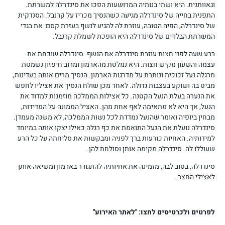
וגאוותנית. היא ושתי בנותיה המרושעות הפכו את סינדרלה למשרתת.
התפנית בחייה של סינדרלה מגיעה כשהנסיך מכריז על קרנבל. הסנדקית
של סינדרלה, הפיה הטובה, עוזרת לה להגיע לנשף בעזרת קסם: את בגדי
המשרתת הבלויים של סינדרלה היא הופכת לשמלת קרנבל.
רבע שעה לפני חצות עוזבת סינדרלה את הנשף. סינדרלה שוכחת את
עצמה והשעון מקיש חצות. היא נמלטת מהארמון ומרוב חיפזון נשמטת
מרגלה נעל זכוכית ונותרת על מדרגות הארמון. הנסיך מרים אותה בעדינות,
מביט בה ושוקע בעצבות גדולה. לאחר מכן שולח הנסיך את אציליו לחפש
את הנערה בעלת הנעל הקטנה. כל אצילות הממלכה מוזמנות למדוד את
הנעל, אך היא לא מתאימה לאף אחת מהן. האציל הממונה על המדידות,
מבחין ביופיה ואומר שהנעל נמדדת לכל נשות הממלכה, לא משנה מעמדן.
סינדרלה נועלת את הנעל התואמת את כף רגלה כאילו יצקו אותה במיוחד
למידותיה. האחיות כורעות ברך לפניה ומבקשות את סליחתה על כל הרע
שעוללו לה. סינדרלה מקימה אותן וסולחת להן.
סינדרלה, בטוב לבה, מזמינה את אחיותיה להתגורר בארמון ומשיאה אותן
לאצילי החצר.
לפרטים ולכרטיסים לחצו: "לאתר האירוע"