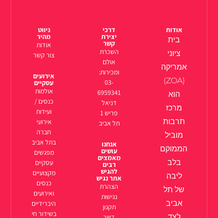
אודות
דרכי
ניווט
יצירת
מהיר
בית
קשר
אודות
השכרת
ציוני
צור קשר
אולם
אמריקה
ומכירות:
אירועים
(ZOA)
03-
עסקיים
אולמות
6959341
הוא
כנסים /
דניאל
מרכז
ועידות
פריש 1
תרבות
אירועי
תל אביב
חברה
מוביל
בתל אביב
אנחנו
הממוקם
עושים
מפגשים
מאמצים
בלב
עסקיים
רבים
להגיש
מקצועיים
ליבה
אתר נגיש
כנסים
הצהרת
של תל
ואירועים
נגישות
אביב
היברידיים
תקנון
בשידור חי
לצד
דיוור