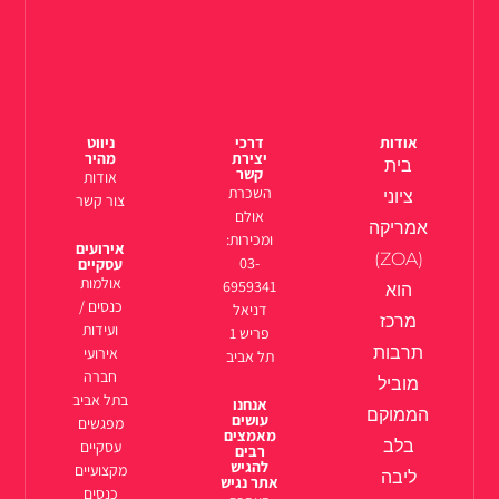
אודות
דרכי
ניווט
יצירת
מהיר
בית
קשר
אודות
השכרת
ציוני
צור קשר
אולם
אמריקה
ומכירות:
אירועים
(ZOA)
03-
עסקיים
אולמות
6959341
הוא
כנסים /
דניאל
מרכז
ועידות
פריש 1
תרבות
אירועי
תל אביב
חברה
מוביל
בתל אביב
אנחנו
הממוקם
עושים
מפגשים
מאמצים
בלב
עסקיים
רבים
להגיש
מקצועיים
ליבה
אתר נגיש
כנסים