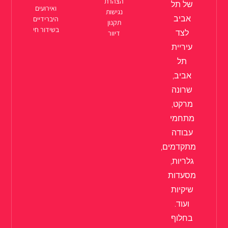
הצהרת
של תל
ואירועים
נגישות
אביב
היברידיים
תקנון
בשידור חי
לצד
דיוור
עיריית
תל
אביב,
שרונה
מרקט,
מתחמי
עבודה
מתקדמים,
גלריות,
מסעדות
שיקיות
ועוד.
בחלוף