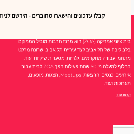
קבלו עדכונים והישארו מחוברים - הירשם לניוז
אודות
בית ציוני אמריקה (ZOA) הוא מרכז תרבות מוביל הממוקם
בלב ליבה של תל אביב לצד עיריית תל אביב, שרונה מרקט,
מתחמי עבודה מתקדמים, גלריות, מסעדות שיקיות ועוד.
בחלוף למעלה מ-50 שנות פעילות הפך ZOA לבית עבור
אירועים, כנסים, הרצאות, Meetups, הצגות, מופעים,
תערוכות ועוד.
קראו עוד