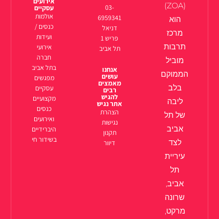
אירועים
(ZOA)
03-
עסקיים
אולמות
6959341
הוא
כנסים /
דניאל
מרכז
ועידות
פריש 1
תרבות
אירועי
תל אביב
חברה
מוביל
בתל אביב
אנחנו
הממוקם
עושים
מפגשים
מאמצים
בלב
עסקיים
רבים
להגיש
מקצועיים
ליבה
אתר נגיש
כנסים
הצהרת
של תל
ואירועים
נגישות
אביב
היברידיים
תקנון
בשידור חי
לצד
דיוור
עיריית
תל
אביב,
שרונה
מרקט,