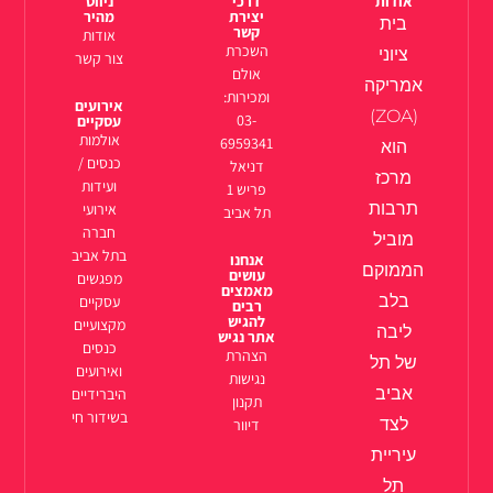
אודות
דרכי
ניווט
יצירת
מהיר
בית
קשר
אודות
השכרת
ציוני
צור קשר
אולם
אמריקה
ומכירות:
אירועים
(ZOA)
03-
עסקיים
אולמות
6959341
הוא
כנסים /
דניאל
מרכז
ועידות
פריש 1
תרבות
אירועי
תל אביב
חברה
מוביל
בתל אביב
אנחנו
הממוקם
עושים
מפגשים
מאמצים
בלב
עסקיים
רבים
להגיש
מקצועיים
ליבה
אתר נגיש
כנסים
הצהרת
של תל
ואירועים
נגישות
אביב
היברידיים
תקנון
בשידור חי
לצד
דיוור
עיריית
תל