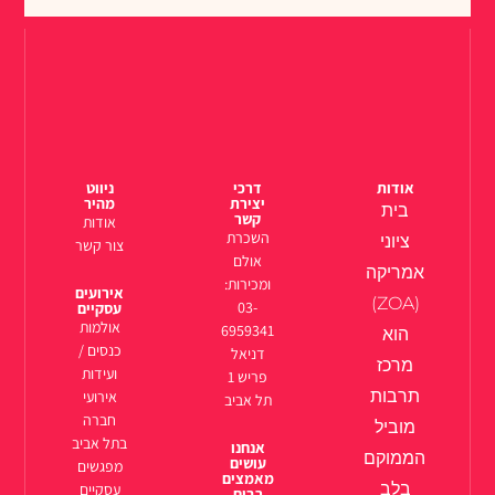
אודות
דרכי
ניווט
יצירת
מהיר
בית
קשר
אודות
השכרת
ציוני
צור קשר
אולם
אמריקה
ומכירות:
אירועים
(ZOA)
03-
עסקיים
אולמות
6959341
הוא
כנסים /
דניאל
מרכז
ועידות
פריש 1
תרבות
אירועי
תל אביב
חברה
מוביל
בתל אביב
אנחנו
הממוקם
עושים
מפגשים
מאמצים
בלב
עסקיים
רבים