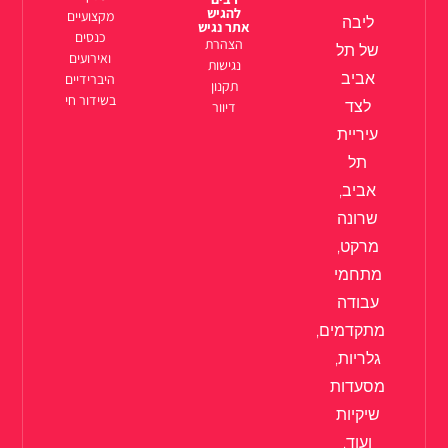
להגיש
מקצועיים
ליבה
אתר נגיש
כנסים
הצהרת
של תל
ואירועים
נגישות
אביב
היברידיים
תקנון
בשידור חי
לצד
דיוור
עיריית
תל
אביב,
שרונה
מרקט,
מתחמי
עבודה
מתקדמים,
גלריות,
מסעדות
שיקיות
ועוד.