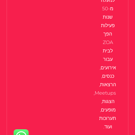
למעלה
מ-50
שנות
פעילות
הפך
ZOA
לבית
עבור
אירועים,
כנסים,
הרצאות,
Meetups,
הצגות,
מופעים,
תערוכות
ועוד.