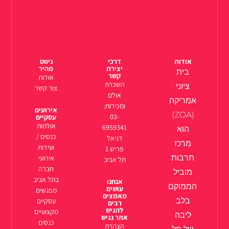
אודות
דרכי
ניווט
יצירת
מהיר
בית
קשר
אודות
השכרת
ציוני
צור קשר
אולם
אמריקה
ומכירות:
אירועים
(ZOA)
03-
עסקיים
אולמות
6959341
הוא
כנסים /
דניאל
מרכז
ועידות
פריש 1
תרבות
אירועי
תל אביב
חברה
מוביל
בתל אביב
אנחנו
הממוקם
עושים
מפגשים
מאמצים
בלב
עסקיים
רבים
להגיש
מקצועיים
ליבה
אתר נגיש
כנסים
הצהרת