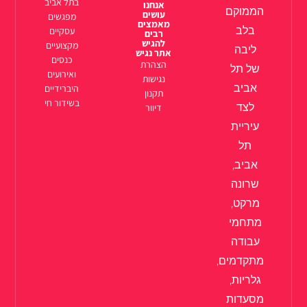
בתל אביב
אנחנו
הממוקם
עושים
מפגשים
מאמצים
בלב
עסקיים
רבים
להגיש
מקצועיים
ליבה
אתר נגיש
כנסים
הצהרת
של תל
ואירועים
נגישות
אביב
היברידיים
תקנון
בשידור חי
לצד
דיוור
עיריית
תל
אביב,
שרונה
מרקט,
מתחמי
עבודה
מתקדמים,
גלריות,
מסעדות