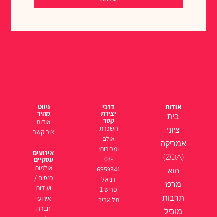
אודות
דרכי
ניווט
יצירת
מהיר
בית
קשר
אודות
השכרת
ציוני
צור קשר
אולם
אמריקה
ומכירות:
אירועים
(ZOA)
03-
עסקיים
אולמות
6959341
הוא
כנסים /
דניאל
מרכז
ועידות
פריש 1
תרבות
אירועי
תל אביב
חברה
מוביל