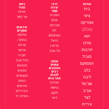
אודות
דרכי
ניווט
יצירת
מהיר
בית
קשר
אודות
השכרת
ציוני
צור קשר
אולם
אמריקה
ומכירות:
אירועים
(ZOA)
03-
עסקיים
אולמות
6959341
הוא
כנסים /
דניאל
מרכז
ועידות
פריש 1
תרבות
אירועי
תל אביב
חברה
מוביל
בתל אביב
אנחנו
הממוקם
עושים
מפגשים
מאמצים
בלב
עסקיים
רבים
להגיש
מקצועיים
ליבה
אתר נגיש
כנסים
הצהרת
של תל
ואירועים
נגישות
אביב
היברידיים
תקנון
בשידור חי
לצד
דיוור
עיריית