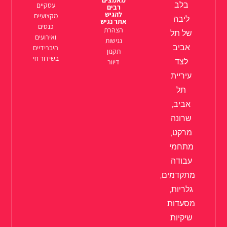
בלב
עסקיים
רבים
להגיש
מקצועיים
ליבה
אתר נגיש
כנסים
הצהרת
של תל
ואירועים
נגישות
אביב
היברידיים
תקנון
בשידור חי
לצד
דיוור
עיריית
תל
אביב,
שרונה
מרקט,
מתחמי
עבודה
מתקדמים,
גלריות,
מסעדות
שיקיות