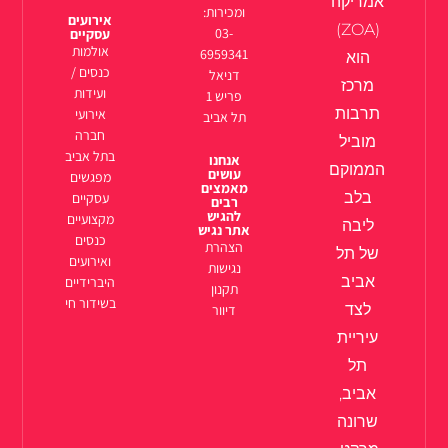
אמריקה
ומכירות:
אירועים
(ZOA)
03-
עסקיים
אולמות
6959341
הוא
כנסים /
דניאל
מרכז
ועידות
פריש 1
תרבות
אירועי
תל אביב
חברה
מוביל
בתל אביב
אנחנו
הממוקם
עושים
מפגשים
מאמצים
בלב
עסקיים
רבים
להגיש
מקצועיים
ליבה
אתר נגיש
כנסים
הצהרת
של תל
ואירועים
נגישות
אביב
היברידיים
תקנון
בשידור חי
לצד
דיוור
עיריית
תל
אביב,
שרונה