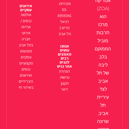
אמריקה
ומכירות:
אירועים
(ZOA)
03-
עסקיים
אולמות
6959341
הוא
כנסים /
דניאל
מרכז
ועידות
פריש 1
תרבות
אירועי
תל אביב
חברה
מוביל
בתל אביב
אנחנו
הממוקם
עושים
מפגשים
מאמצים
בלב
עסקיים
רבים
להגיש
מקצועיים
ליבה
אתר נגיש
כנסים
הצהרת
של תל
ואירועים
נגישות
אביב
היברידיים
תקנון
בשידור חי
לצד
דיוור
עיריית
תל
אביב,
שרונה