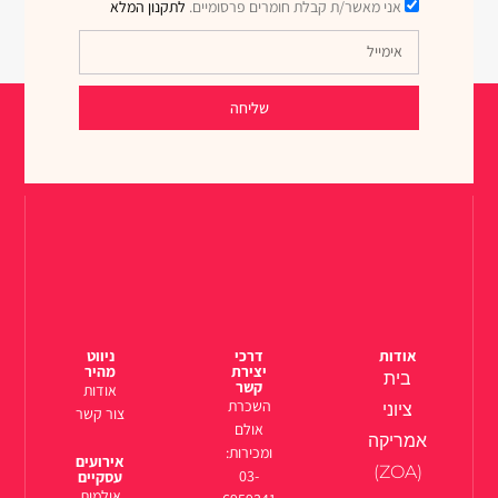
אני מאשר/ת קבלת חומרים פרסומיים.
לתקנון המלא
שליחה
אודות
דרכי
ניווט
יצירת
מהיר
בית
קשר
אודות
השכרת
ציוני
צור קשר
אולם
אמריקה
ומכירות:
אירועים
(ZOA)
03-
עסקיים
אולמות