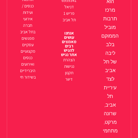
6959341
הוא
כנסים /
דניאל
מרכז
ועידות
פריש 1
תרבות
אירועי
תל אביב
חברה
מוביל
בתל אביב
אנחנו
הממוקם
עושים
מפגשים
מאמצים
בלב
עסקיים
רבים
להגיש
מקצועיים
ליבה
אתר נגיש
כנסים
הצהרת
של תל
ואירועים
נגישות
אביב
היברידיים
תקנון
בשידור חי
לצד
דיוור
עיריית
תל
אביב,
שרונה
מרקט,
מתחמי