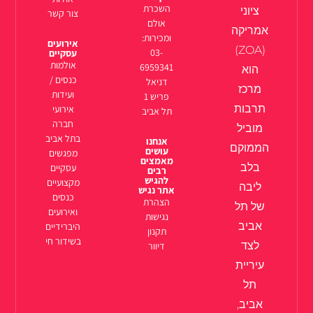
השכרת
ציוני
צור קשר
אולם
אמריקה
ומכירות:
אירועים
(ZOA)
03-
עסקיים
אולמות
6959341
הוא
כנסים /
דניאל
מרכז
ועידות
פריש 1
תרבות
אירועי
תל אביב
חברה
מוביל
בתל אביב
אנחנו
הממוקם
עושים
מפגשים
מאמצים
בלב
עסקיים
רבים
להגיש
מקצועיים
ליבה
אתר נגיש
כנסים
הצהרת
של תל
ואירועים
נגישות
אביב
היברידיים
תקנון
בשידור חי
לצד
דיוור
עיריית
תל
אביב,