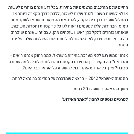
החיים שלנו מורכבים מרצפים של בחירות. בכל רגע אנחנו בוחרים לעשות
או לא לעשות משהו. להגיד שלום לשכנה, ללכת בדרך הקצרה ביותר או
במסלול שעובר דרך בית הקפה, להגיד את מה שאני חושב או לשקר מתוך
נימוס. הבחירות הללו לפעמים נראות לנו כל כך קטנות וחסרות חשיבות,
שאנחנו בוחרים להקל בהן ראש, ושוכחים מהן. עצם זה שאנחנו שוכחים
מה הבחירות שיצרנו, לא מאפשר לנו לראות את ההשלכות שלהן על יום
המחר.
אנחנו ממש רגע לפני מערכת בחירות בישראל. כמה רחוק אנחנו רואים –
ומכוונים? מה הקשר בין הבחירות הקטנות והגדולות שלנו לכל מה שקורה
סביבנו? ואיך כל אחד מאיתנו יכול להשפיע על העתיד כבר היום?
מוזמנים ל-ישראל 2042 – הרצאה שמדברת על המדינה בה נרצה לחיות
משך ההרצאה: כ-שעה ו-30 דקות.
לפרטים נוספים לחצו: "לאתר האירוע"