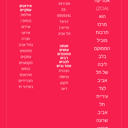
אמריקה
ומכירות:
אירועים
(ZOA)
03-
עסקיים
אולמות
6959341
הוא
כנסים /
דניאל
מרכז
ועידות
פריש 1
תרבות
אירועי
תל אביב
חברה
מוביל
בתל אביב
אנחנו
הממוקם
עושים
מפגשים
מאמצים
בלב
עסקיים
רבים
להגיש
מקצועיים
ליבה
אתר נגיש
כנסים
הצהרת
של תל
ואירועים
נגישות
אביב
היברידיים
תקנון
בשידור חי
לצד
דיוור
עיריית
תל
אביב,
שרונה