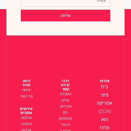
שליחה
אודות
דרכי
ניווט
יצירת
מהיר
בית
קשר
אודות
השכרת
ציוני
צור קשר
אולם
אמריקה
ומכירות:
אירועים
(ZOA)
03-
עסקיים
אולמות
6959341
הוא
כנסים /
דניאל
מרכז
ועידות
פריש 1