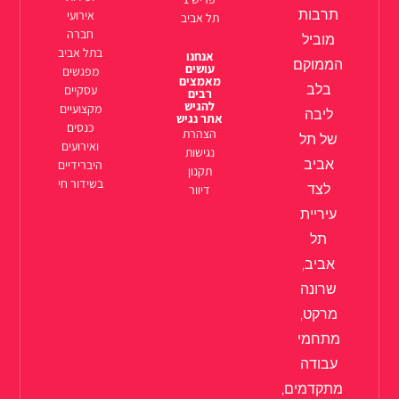
תרבות
אירועי
תל אביב
חברה
מוביל
בתל אביב
אנחנו
הממוקם
עושים
מפגשים
מאמצים
בלב
עסקיים
רבים
להגיש
מקצועיים
ליבה
אתר נגיש
כנסים
הצהרת
של תל
ואירועים
נגישות
אביב
היברידיים
תקנון
בשידור חי
לצד
דיוור
עיריית
תל
אביב,
שרונה
מרקט,
מתחמי
עבודה
מתקדמים,