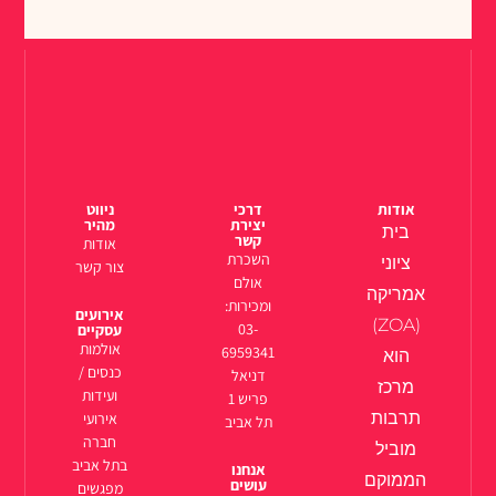
אודות
דרכי
ניווט
יצירת
מהיר
בית
קשר
אודות
השכרת
ציוני
צור קשר
אולם
אמריקה
ומכירות:
אירועים
(ZOA)
03-
עסקיים
אולמות
6959341
הוא
כנסים /
דניאל
מרכז
ועידות
פריש 1
תרבות
אירועי
תל אביב
חברה
מוביל
בתל אביב
אנחנו
הממוקם
עושים
מפגשים