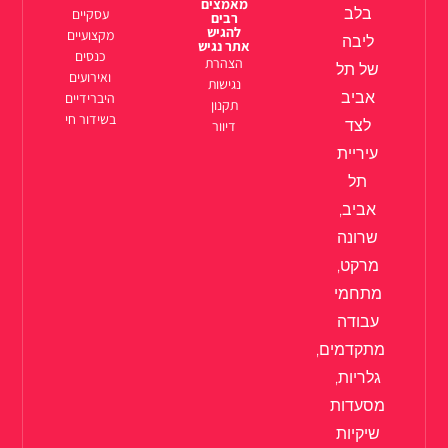
מאמצים
בלב
עסקיים
רבים
להגיש
מקצועיים
ליבה
אתר נגיש
כנסים
הצהרת
של תל
ואירועים
נגישות
אביב
היברידיים
תקנון
בשידור חי
לצד
דיוור
עיריית
תל
אביב,
שרונה
מרקט,
מתחמי
עבודה
מתקדמים,
גלריות,
מסעדות
שיקיות