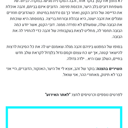
לא מזמן אח קטן. בוקר אחד, זהבה הסקרנית מגיעה במקרה לביתה של
משפחת דובים בלב היער, ונכנסת פנימה. הדובים אינם בביתם, זהבה אוכלת
את הדייסה של הדוב הקטן, ואחר כך גם נרדמת במיטתו. כשהדובים חוזרים
ומגלים את זהבה ישנה, היא נבהלת ובורחת בריצה. במנוסתה היא שוכחת
את הבובה שלה, שמעולם לא נפרדה ממנה. דובי הקטן, אשר יודע כמה
הבובה תחסר לה, מחליט לצאת בעקבותיה של זהבה כדי להחזיר לה את
הבובה.
בסופו של המפגש ביניהם זהבה מגלה שאמנם יש לה את כל הסיבות לרצות
להישאר קטנה, אך יש כח עצום וקסם גדול בלִגְדוֹל לקראת שלב חדש
בחיים, השלב שבו היא… ילדה גדולה.
השירים בהצגה:
בוקר של זהב, אצא לי אל היער, האנקור, הדוברים, היי אני
כבר לא תינוק, מאחורי ההר, אני שואל.
לפרטים נוספים וכרטיסים לחצו:
"לאתר האירוע"