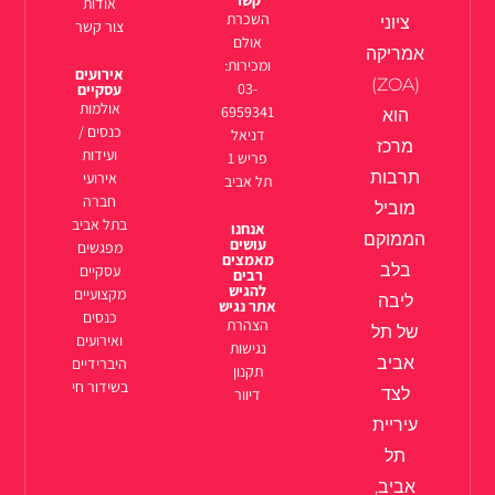
אודות
השכרת
ציוני
צור קשר
אולם
אמריקה
ומכירות:
אירועים
(ZOA)
03-
עסקיים
אולמות
6959341
הוא
כנסים /
דניאל
מרכז
ועידות
פריש 1
תרבות
אירועי
תל אביב
חברה
מוביל
בתל אביב
אנחנו
הממוקם
עושים
מפגשים
מאמצים
בלב
עסקיים
רבים
להגיש
מקצועיים
ליבה
אתר נגיש
כנסים
הצהרת
של תל
ואירועים
נגישות
אביב
היברידיים
תקנון
בשידור חי
לצד
דיוור
עיריית
תל
אביב,