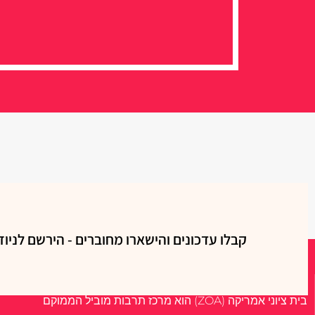
קבלו עדכונים והישארו מחוברים - הירשם לניוז
אודות
בית ציוני אמריקה (ZOA) הוא מרכז תרבות מוביל הממוקם