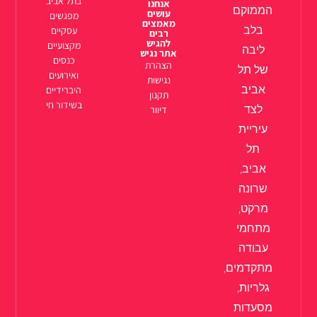
בתל אביב
אנחנו
הממוקם
עושים
מפגשים
מאמצים
בלב
עסקיים
רבים
להגיש
מקצועיים
ליבה
אתר נגיש
כנסים
הצהרת
של תל
ואירועים
נגישות
אביב
היברידיים
תקנון
בשידור חי
לצד
דיוור
עיריית
תל
אביב,
שרונה
מרקט,
מתחמי
עבודה
מתקדמים,
גלריות,
מסעדות