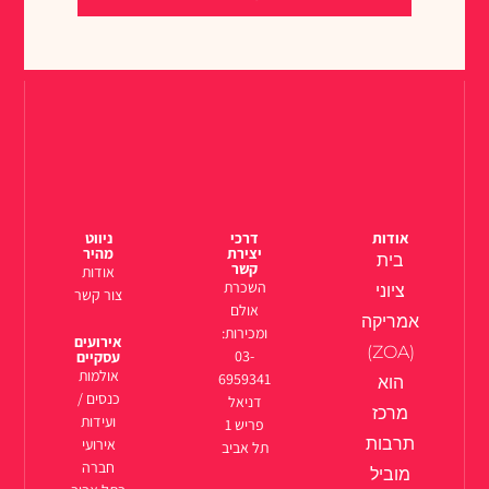
אודות
דרכי
ניווט
יצירת
מהיר
בית
קשר
אודות
השכרת
ציוני
צור קשר
אולם
אמריקה
ומכירות:
אירועים
(ZOA)
03-
עסקיים
אולמות
6959341
הוא
כנסים /
דניאל
מרכז
ועידות
פריש 1
תרבות
אירועי
תל אביב
חברה
מוביל