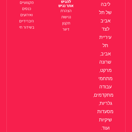
להגיש
מקצועיים
ליבה
אתר נגיש
כנסים
הצהרת
של תל
ואירועים
נגישות
אביב
היברידיים
תקנון
בשידור חי
לצד
דיוור
עיריית
תל
אביב,
שרונה
מרקט,
מתחמי
עבודה
מתקדמים,
גלריות,
מסעדות
שיקיות
ועוד.