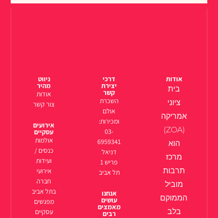
אודות
דרכי
ניווט
יצירת
מהיר
בית
קשר
אודות
השכרת
ציוני
צור קשר
אולם
אמריקה
ומכירות:
אירועים
(ZOA)
03-
עסקיים
אולמות
6959341
הוא
כנסים /
דניאל
מרכז
ועידות
פריש 1
תרבות
אירועי
תל אביב
חברה
מוביל
בתל אביב
אנחנו
הממוקם
עושים
מפגשים
מאמצים
בלב
עסקיים
רבים