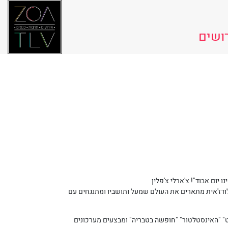
ושים
יום אבוד"! צ'ארלי צ'פלין
ו של ריבונו וקבלו פס ל- 4 שעות! בהומור האופייני להם ובעגה לודז'אית מתארים את העולם שמעל ותושביו ומתנגחים עם
סט" "האינסטלטור" "חופשה בטבריה" ומבצעים מערכונים