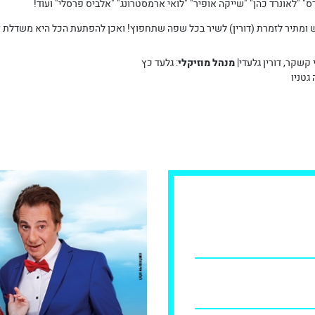
" "לאונרד כהן" "שייקה אופיר" "לואי ארמסטרונג" "אלביס פרסלי" ועוד!
יש ומתיר לזמרת (דורין) לשיר בכל שפה שתחפוץ! ואכן להפתעת הכל היא משדלת 
 קשקר, דורין גלעדי|
מנהל מוזיקלי
: גלעד כץ
 גטניו