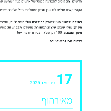
חדשים , הם זוכים להצדעה ממעל של אישים כגון: "שמעון פרס
הקומיקאים מגלים לנו שבן גוריון ממעל לא חדל מלדבר בייד
כתיבה ובימוי
: מוטי גלעדי|
בכיכובם של:
מוטי גלעדי, אנדריי
מפיק
: שוקי שצוב|
עיצוב תפאורה
: מושלם|
תלבושות
: מאיה
משך ההצגה
: 100 דק' של נחת בידורית ביידיש!
צילום
: יוסי גמזו- לטובה
17
פברואר 2025
מאירהוף