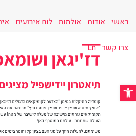
ראשי
אודות
אולמות
לוח אירועים
איר
צרו קשר
En
דז'יגאן ושומא
תיאטרון יידישפיל מציגים:
פתח סרגל נגישות
קומדיה מוזיקלית בסימן "הצדעה לקומיקאים הדגולים דז'יגאן
"א וויץ מיט א שפיץ–דער שפיץ פונעם וויץ" מבטאת את האימרה
העולם שמתחת.. עולמנו המוטרף כאן!
משימתם, להעלות חיוך על פני העם בציון קל וחומר בימים א