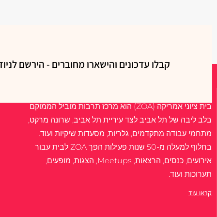
קבלו עדכונים והישארו מחוברים - הירשם לניוז
אודות
בית ציוני אמריקה (ZOA) הוא מרכז תרבות מוביל הממוקם
בלב ליבה של תל אביב לצד עיריית תל אביב, שרונה מרקט,
מתחמי עבודה מתקדמים, גלריות, מסעדות שיקיות ועוד.
בחלוף למעלה מ-50 שנות פעילות הפך ZOA לבית עבור
אירועים, כנסים, הרצאות, Meetups, הצגות, מופעים,
תערוכות ועוד.
קראו עוד