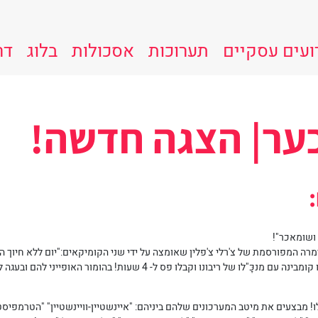
ועים עסקיים
תערוכות
אסכולות
בלוג
דר
כער| הצגה חדשה!
 ושומאכר"!
 המפורסמת של צ'רלי צ'פלין שאומצה על ידי שני הקומיקאים:"יום ללא חיוך הינו 
הקומיקאים נוחתים מישיבה של מעלה לישיבה של מטה! עשו קומבינה עם מנכָּ"ל
לו! מבצעים את מיטב המערכונים שלהם ביניהם: "איינשטיין-וויינשטיין" "הטרמפי