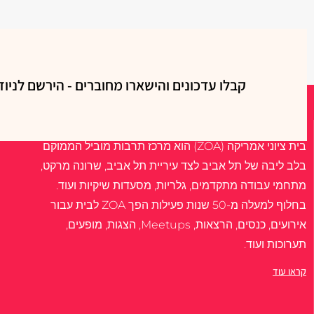
קבלו עדכונים והישארו מחוברים - הירשם לניוז
אודות
בית ציוני אמריקה (ZOA) הוא מרכז תרבות מוביל הממוקם
בלב ליבה של תל אביב לצד עיריית תל אביב, שרונה מרקט,
מתחמי עבודה מתקדמים, גלריות, מסעדות שיקיות ועוד.
בחלוף למעלה מ-50 שנות פעילות הפך ZOA לבית עבור
אירועים, כנסים, הרצאות, Meetups, הצגות, מופעים,
תערוכות ועוד.
קראו עוד