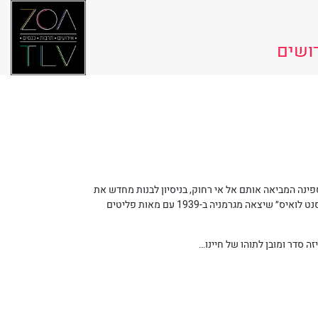
ושים
ינה המביאה אותם אל אי רחוק, בניסיון לבנות מחדש את
חייהם. בדרך נאלצת האם להקריב את גופה, את נשמתה ואת חייה כדי להגן על בנה. חנוך לוין כתב את המחזה בהשראת סיפור אניית הפליטים ״סנט לואיס״ שיצאה מגרמניה ב-1939 עם מאות פליטים
ה סדר ומובן לתוהו של חיינו…