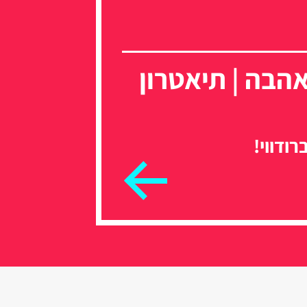
בה | תיאטרון
ודווי!