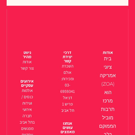
אודות
דרכי
ניווט
יצירת
מהיר
בית
קשר
אודות
השכרת
ציוני
צור קשר
אולם
אמריקה
ומכירות:
אירועים
(ZOA)
03-
עסקיים
אולמות
6959341
הוא
כנסים /
דניאל
מרכז
ועידות
פריש 1
תרבות
אירועי
תל אביב
חברה
מוביל
בתל אביב
אנחנו
הממוקם
עושים
מפגשים
מאמצים
בלב
עסקיים