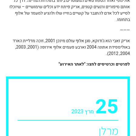
אולימפי ואחד הספורטאים המעוטרים ביותר בתולדות המדינה. דרך כל
אותם סיפורים ורגעים קטנים, אריק פיתח ידע וכלים שימושיים – שיוכלו
לסייע לכל אדם להתגבר על קשיים בחייו שלו ולהגיע למעמד של אלוף
בתחומו.
———
אריק זאבי הוא ג'ודוקא, סגן אלוף עולם מינכן 2001, זוכה מדליית הארד
באולימפידת אתונה 2004 וארבע פעמים אלוף אירופה (2001, 2003,
2004, 2012).
לפרטים וכרטיסים לחצו: "לאתר האירוע"
25
מרץ 2023
מרלן