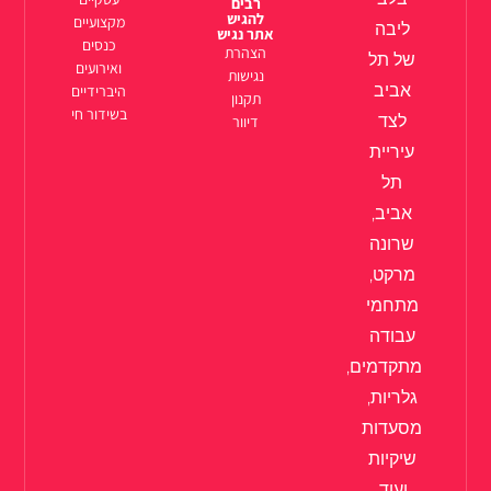
רבים
להגיש
מקצועיים
ליבה
אתר נגיש
כנסים
הצהרת
של תל
ואירועים
נגישות
אביב
היברידיים
תקנון
בשידור חי
לצד
דיוור
עיריית
תל
אביב,
שרונה
מרקט,
מתחמי
עבודה
מתקדמים,
גלריות,
מסעדות
שיקיות
ועוד.