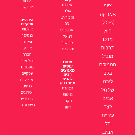
אודות
השכרת
ציוני
צור קשר
אולם
אמריקה
ומכירות:
אירועים
(ZOA)
03-
עסקיים
אולמות
6959341
הוא
כנסים /
דניאל
מרכז
ועידות
פריש 1
תרבות
אירועי
תל אביב
חברה
מוביל
בתל אביב
אנחנו
הממוקם
עושים
מפגשים
מאמצים
בלב
עסקיים
רבים
להגיש
מקצועיים
ליבה
אתר נגיש
כנסים
הצהרת
של תל
ואירועים
נגישות
אביב
היברידיים
תקנון
בשידור חי
לצד
דיוור
עיריית
תל
אביב,